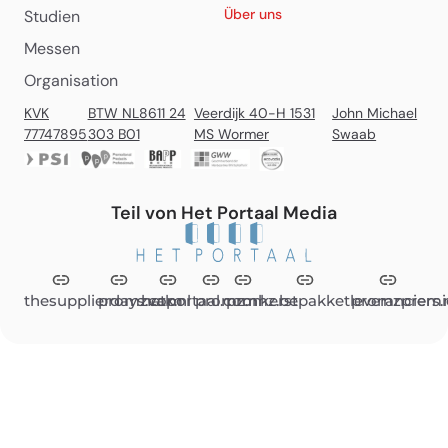
Über uns
Studien
Messen
Organisation
KVK
BTW NL8611 24
Veerdijk 40-H 1531
John Michael
77747895
303 B01
MS Wormer
Swaab
Teil von Het Portaal Media
thesupplierdays.com
promzvak.nl
hetportaal.com
promz.nl
promz.be
kerstpakketleveranciers.
promzpremi