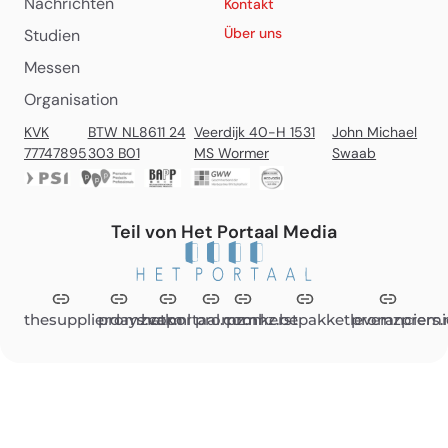
Nachrichten
Kontakt
Über uns
Studien
Messen
Organisation
KVK
BTW NL8611 24
Veerdijk 40-H 1531
John Michael
77747895
303 B01
MS Wormer
Swaab
Teil von Het Portaal Media
thesupplierdays.com
promzvak.nl
hetportaal.com
promz.nl
promz.be
kerstpakketleveranciers.
promzpremi