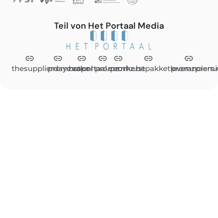
Teil von Het Portaal Media
thesupplierdays.com
promzvak.nl
hetportaal.com
promz.nl
promz.be
kerstpakketleveranciers.
promzpremi