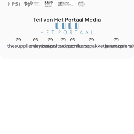
Teil von Het Portaal Media
thesupplierdays.com
promzvak.nl
hetportaal.com
promz.nl
promz.be
kerstpakketleveranciers.
promzpremi