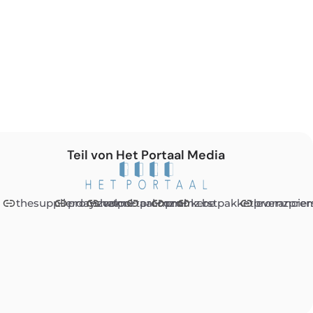
Teil von Het Portaal Media
thesupplierdays.com
promzvak.nl
hetportaal.com
promz.nl
promz.be
kerstpakketleveranciers
promzprem