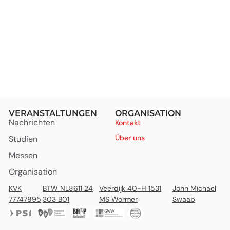
VERANSTALTUNGEN
ORGANISATION
Nachrichten
Kontakt
Über uns
Studien
Messen
Organisation
KVK
BTW NL8611 24
Veerdijk 40-H 1531
John Michael
77747895
303 B01
MS Wormer
Swaab