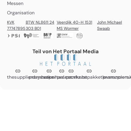
Messen
Organisation
KVK
BTW NL8611 24
Veerdijk 40-H 1531
John Michael
77747895
303 B01
MS Wormer
Swaab
Teil von Het Portaal Media
thesupplierdays.com
promzvak.nl
hetportaal.com
promz.nl
promz.be
kerstpakketleveranciers.
promzpremi