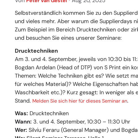
Von
•
Aug 20, 2025
Peter van Gestel
Selbstverständlich kommen Sie zu den Supplierd
und vieles mehr. Aber warum die Supplierdays ni
Zum Beispiel im Bereich Drucktechniken oder z
und besuchen Sie eines unserer Seminare:
Drucktechniken
Am 3. und 4. September, jeweils von 10:30 bis 11
Bogdan Ardelan (Head of DTP) von S Print ein k
Themen: Welche Techniken gibt es? Wie setzt ma
für welches Material)? Welche Eigenschaften hab
Waschbarkeit etc.)? Kurz gesagt: In weniger als 
Stand.
.
Melden Sie sich hier für dieses Seminar an
Was:
Drucktechniken
Wann:
3. und 4. September, 10:30 – 11:30 Uhr
Wer:
Silviu Feraru (General Manager) und Bogdan