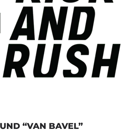
 UND “VAN BAVEL”