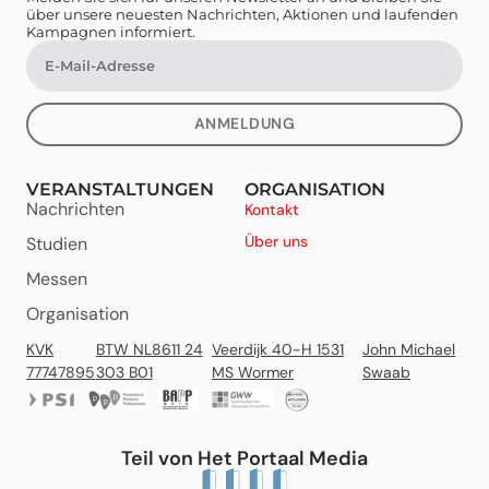
über unsere neuesten Nachrichten, Aktionen und laufenden
Kampagnen informiert.
ANMELDUNG
VERANSTALTUNGEN
ORGANISATION
Nachrichten
Kontakt
Über uns
Studien
Messen
Organisation
KVK
BTW NL8611 24
Veerdijk 40-H 1531
John Michael
77747895
303 B01
MS Wormer
Swaab
Teil von Het Portaal Media