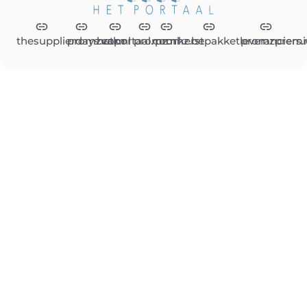
thesupplierdays.com
promzvak.nl
hetportaal.com
promz.nl
promz.be
kerstpakketleveranciers.
promzpremi