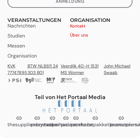
ANMELDUNG
VERANSTALTUNGEN
ORGANISATION
Nachrichten
Kontakt
Über uns
Studien
Messen
Organisation
KVK
BTW NL8611 24
Veerdijk 40-H 1531
John Michael
77747895
303 B01
MS Wormer
Swaab
Teil von Het Portaal Media
thesupplierdays.com
promzvak.nl
hetportaal.com
promz.nl
promz.be
kerstpakketleveranciers.
promzpremi