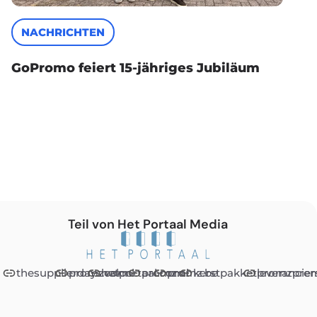
NACHRICHTEN
GoPromo feiert 15-jähriges Jubiläum
Teil von Het Portaal Media
thesupplierdays.com
promzvak.nl
hetportaal.com
promz.nl
promz.be
kerstpakketleveranciers
promzprem