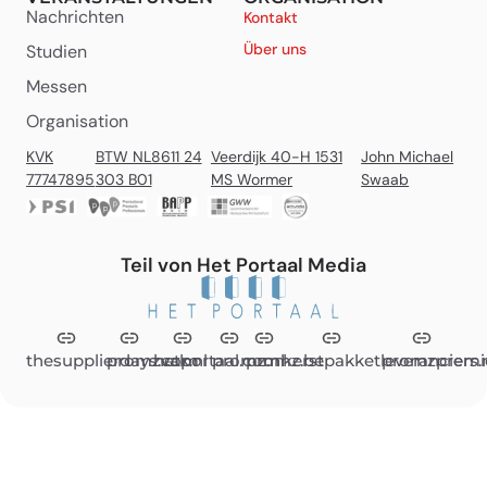
Nachrichten
Kontakt
Über uns
Studien
Messen
Organisation
KVK
BTW NL8611 24
Veerdijk 40-H 1531
John Michael
77747895
303 B01
MS Wormer
Swaab
Teil von Het Portaal Media
thesupplierdays.com
promzvak.nl
hetportaal.com
promz.nl
promz.be
kerstpakketleveranciers.
promzpremi