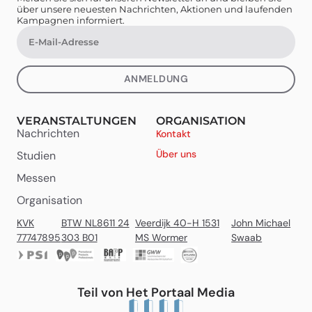
über unsere neuesten Nachrichten, Aktionen und laufenden
Kampagnen informiert.
ANMELDUNG
VERANSTALTUNGEN
ORGANISATION
Nachrichten
Kontakt
Über uns
Studien
Messen
Organisation
KVK
BTW NL8611 24
Veerdijk 40-H 1531
John Michael
77747895
303 B01
MS Wormer
Swaab
Teil von Het Portaal Media