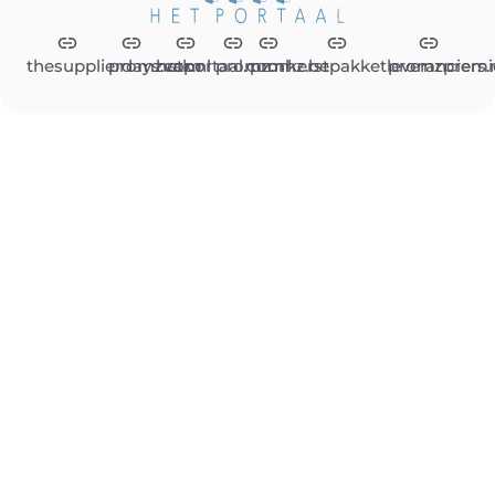
thesupplierdays.com
promzvak.nl
hetportaal.com
promz.nl
promz.be
kerstpakketleveranciers.
promzpremi