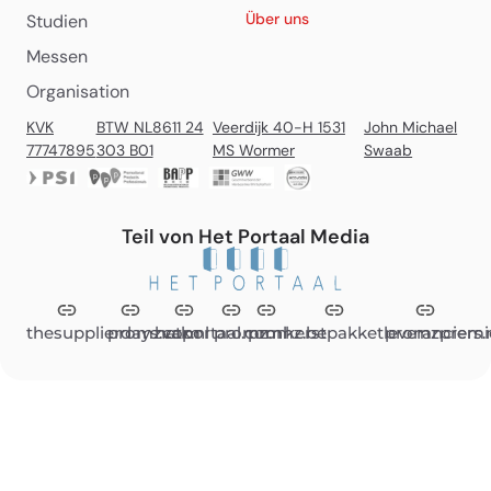
Über uns
Studien
Messen
Organisation
KVK
BTW NL8611 24
Veerdijk 40-H 1531
John Michael
77747895
303 B01
MS Wormer
Swaab
Teil von Het Portaal Media
thesupplierdays.com
promzvak.nl
hetportaal.com
promz.nl
promz.be
kerstpakketleveranciers.
promzpremi