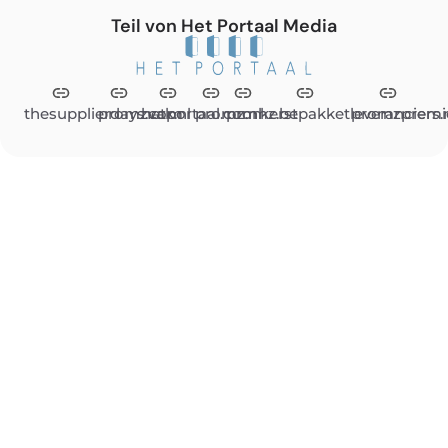
Teil von Het Portaal Media
thesupplierdays.com
promzvak.nl
hetportaal.com
promz.nl
promz.be
kerstpakketleveranciers.
promzpremi