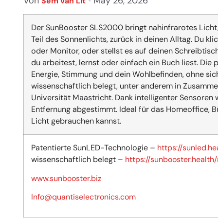
Von
•
May 26, 2026
Sem van Lit
Der SunBooster SLS2000 bringt nahinfrarotes Licht, 
Teil des Sonnenlichts, zurück in deinen Alltag. Du k
oder Monitor, oder stellst es auf deinen Schreibtisch
du arbeitest, lernst oder einfach ein Buch liest. Di
Energie, Stimmung und dein Wohlbefinden, ohne sich
wissenschaftlich belegt, unter anderem in Zusammen
Universität Maastricht. Dank intelligenter Sensoren
Entfernung abgestimmt. Ideal für das Homeoffice, B
Licht gebrauchen kannst.
Patentierte SunLED-Technologie –
https://sunled.he
wissenschaftlich belegt –
https://sunbooster.health
www.sunbooster.biz
Info@quantiselectronics.com