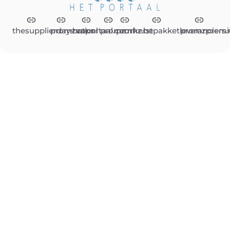
thesupplierdays.com
promzvak.nl
hetportaal.com
promz.nl
promz.be
kerstpakketleveranciers.
promzpremi