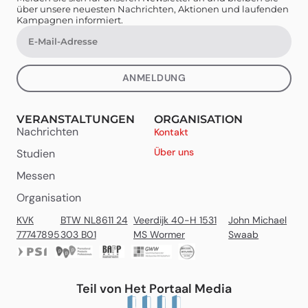
über unsere neuesten Nachrichten, Aktionen und laufenden
Kampagnen informiert.
ANMELDUNG
VERANSTALTUNGEN
ORGANISATION
Nachrichten
Kontakt
Über uns
Studien
Messen
Organisation
KVK
BTW NL8611 24
Veerdijk 40-H 1531
John Michael
77747895
303 B01
MS Wormer
Swaab
Teil von Het Portaal Media