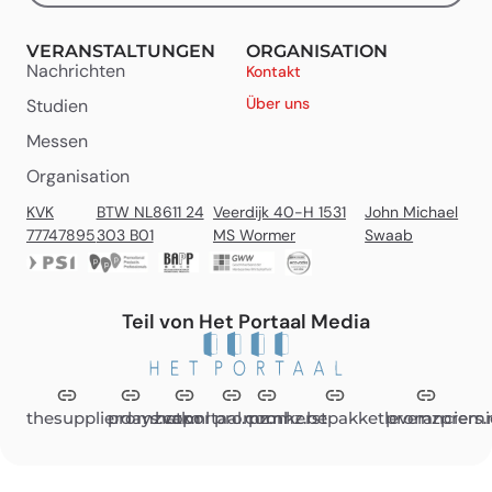
VERANSTALTUNGEN
ORGANISATION
Nachrichten
Kontakt
Über uns
Studien
Messen
Organisation
KVK
BTW NL8611 24
Veerdijk 40-H 1531
John Michael
77747895
303 B01
MS Wormer
Swaab
Teil von Het Portaal Media
thesupplierdays.com
promzvak.nl
hetportaal.com
promz.nl
promz.be
kerstpakketleveranciers.
promzpremi