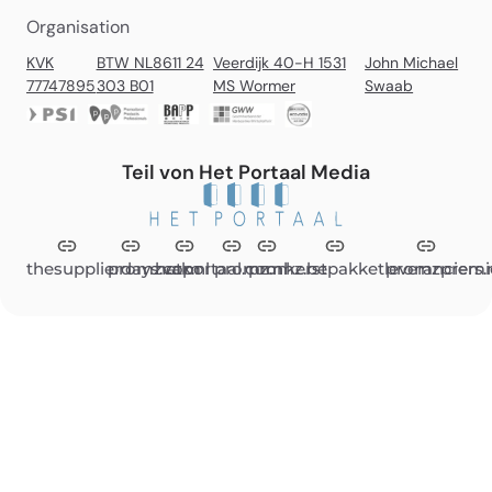
Organisation
KVK
BTW NL8611 24
Veerdijk 40-H 1531
John Michael
77747895
303 B01
MS Wormer
Swaab
Teil von Het Portaal Media
thesupplierdays.com
promzvak.nl
hetportaal.com
promz.nl
promz.be
kerstpakketleveranciers.
promzpremi