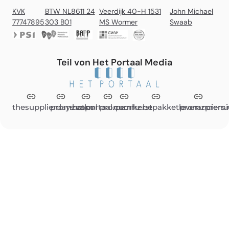
KVK
BTW NL8611 24
Veerdijk 40-H 1531
John Michael
77747895
303 B01
MS Wormer
Swaab
Teil von Het Portaal Media
thesupplierdays.com
promzvak.nl
hetportaal.com
promz.nl
promz.be
kerstpakketleveranciers.
promzpremi